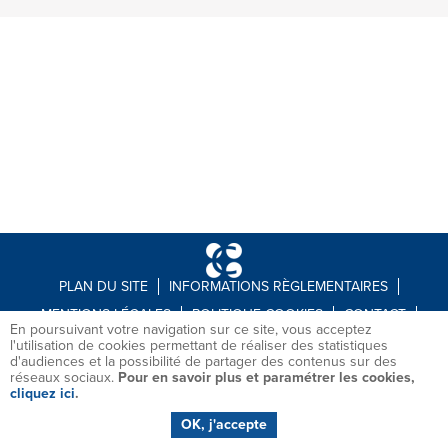
PLAN DU SITE
INFORMATIONS RÈGLEMENTAIRES
MENTIONS LÉGALES
POLITIQUE COOKIES
CONTACT
En poursuivant votre navigation sur ce site, vous acceptez
RECRUTEMENT
l'utilisation de cookies permettant de réaliser des statistiques
d'audiences et la possibilité de partager des contenus sur des
réseaux sociaux.
Pour en savoir plus et paramétrer les cookies,
cliquez ici
.
OK, j'accepte
© 2021 COGEFI