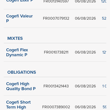
Cogefi Elixir P
FR0013140597
06/08/2026
120,
Cogefi Valeur
FR0007079132
06/08/2026
52,3
P
MIXTES
Cogefi Flex
FR0010738211
06/08/2026
121,
Dynamic P
OBLIGATIONS
Cogefi High
FR0013421443
06/08/2026
1 06
Quality Bond P
Cogefi Short
Term High
FR0007389002
06/08/2026
599,