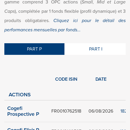
gamme comprend 3 OPC actions (
Small, Mid et Large
Caps
), complétée par 1 fonds flexible (profil dynamique) et 3
produits obligataires.
Cliquez ici pour le détail des
performances mensuelles par fonds...
PART P
PART I
CODE ISIN
DATE
V
ACTIONS
Cogefi
FR0010762518
06/08/2026
182,
Prospective P